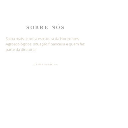
SOBRE NÓS
Saiba mais sobre a estrutura da Horizontes
Agroecológicos, situação financeira e quem faz
parte da diretoria.
SAIBA MAIS >>
Nossos processos são gerenciados por
meio da ferramenta
INSCREVA-SE!