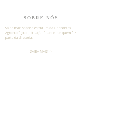
SOBRE NÓS
Saiba mais sobre a estrutura da Horizontes
Agroecológicos, situação financeira e quem faz
parte da diretoria.
SAIBA MAIS >>
Nossos processos são gerenciados por
meio da ferramenta
INSCREVA-SE!