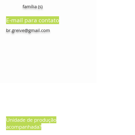
família (s)
E-mail para contato
br.greive@gmail.com
Unidade de produção
acompanhada?