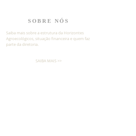
SOBRE NÓS
Saiba mais sobre a estrutura da Horizontes
Agroecológicos, situação financeira e quem faz
parte da diretoria.
SAIBA MAIS >>
Nossos processos são gerenciados por
meio da ferramenta
INSCREVA-SE!