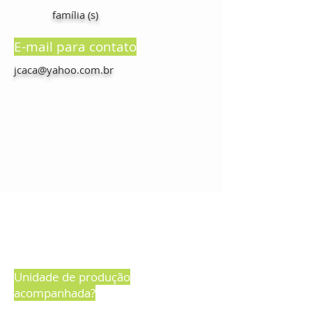
família (s)
E-mail para contato
jcaca@yahoo.com.br
Unidade de produção
acompanhada?