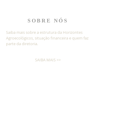
SOBRE NÓS
Saiba mais sobre a estrutura da Horizontes
Agroecológicos, situação financeira e quem faz
parte da diretoria.
SAIBA MAIS >>
Nossos processos são gerenciados por
meio da ferramenta
INSCREVA-SE!