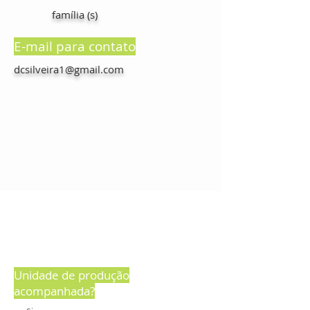
família (s)
E-mail para contato
dcsilveira1@gmail.com
Unidade de produção
acompanhada?