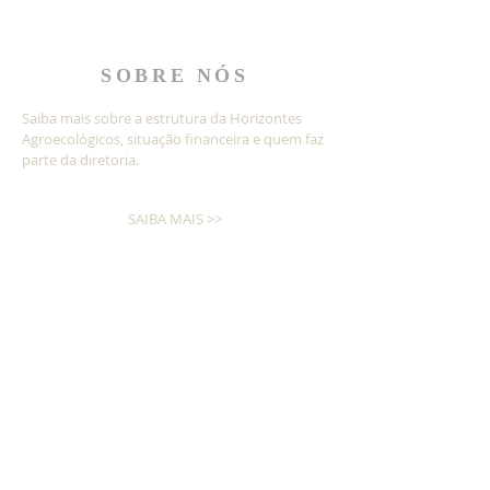
SOBRE NÓS
Saiba mais sobre a estrutura da Horizontes
Agroecológicos, situação financeira e quem faz
parte da diretoria.
SAIBA MAIS >>
Nossos processos são gerenciados por
meio da ferramenta
INSCREVA-SE!