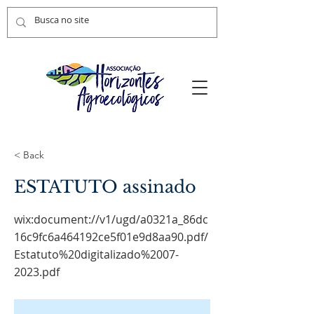
< Back
ESTATUTO assinado
wix:document://v1/ugd/a0321a_86dc
16c9fc6a464192ce5f01e9d8aa90.pdf/
Estatuto%20digitalizado%2007-
2023.pdf