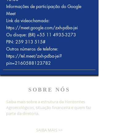
Informações de participação do Google
Meet
Link da videochamada:
https://meet.google.com/zxh-pdba-jei
Ou disque: ‪(BR)
+55 11 4935-3273
PIN: ‪259 313 515‬#
Outros números de telefone:
https://tel.meet/zxh-pdba-jei?
pin=2160588123782
SOBRE NÓS
Saiba mais sobre a estrutura da Horizontes
Agroecológicos, situação financeira e quem faz
parte da diretoria.
SAIBA MAIS >>