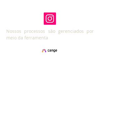
Nossos processos são gerenciados por
meio da ferramenta
INSCREVA-SE!
Receba nossos e-mails
Não perca nenhuma notícia
Inscreva-se agora